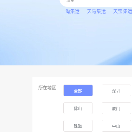
淘集运
天马集运
天宝集
所在地区
全部
深圳
佛山
厦门
珠海
中山