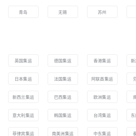
青岛
无锡
苏州
英国集运
德国集运
香港集运
新
日本集运
法国集运
阿联酋集运
新西兰集运
巴西集运
欧洲集运
意大利集运
韩国集运
台湾集运
东
菲律宾集运
南美洲集运
中东集运